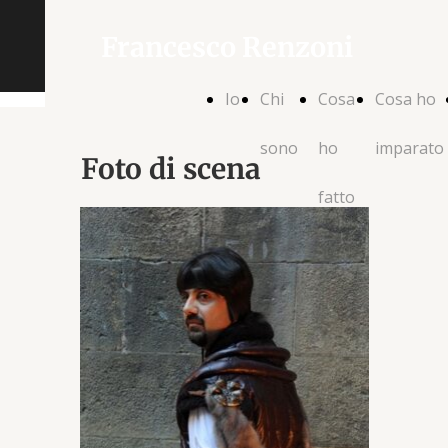
Francesco Renzoni
Io
Chi
Cosa
Cosa ho
sono
ho
imparato
Foto di scena
fatto