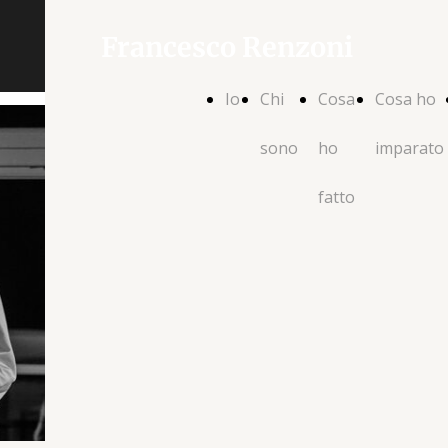
Francesco Renzoni
Io
Chi
Cosa
Cosa ho
sono
ho
imparato
fatto