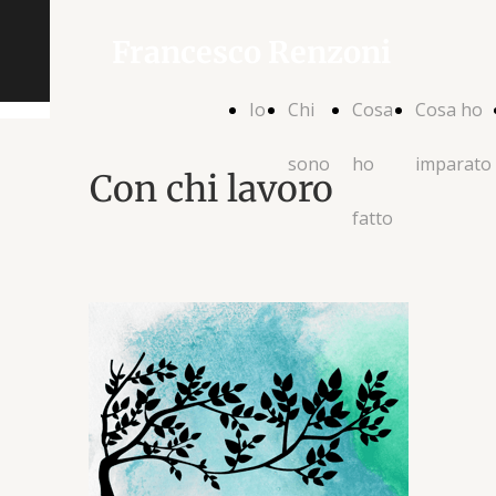
Francesco Renzoni
Io
Chi
Cosa
Cosa ho
sono
ho
imparato
Con chi lavoro
fatto