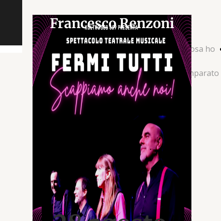
Francesco Renzoni
Io
Chi
Cosa
Cosa ho
sono
ho
imparato
fatto