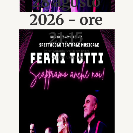
28 agosto
2026 - ore
21.15
Info
Parco Antonio Berti (area feste)
SAN PIERO A SIEVE (FI)